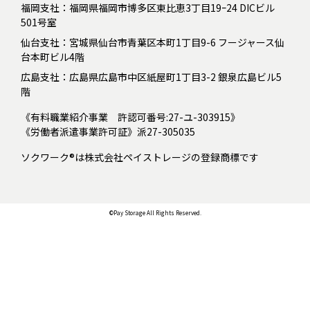
福岡支社：福岡県福岡市博多区東比恵3丁目19ｰ24 DICビル
501号室
仙台支社：宮城県仙台市青葉区本町1丁目9-6 フージャース仙
台本町ビル4階
広島支社：広島県広島市中区紙屋町1丁目3-2 銀泉広島ビル5
階
《有料職業紹介事業 許認可番号:27-ユ-303915》
《労働者派遣事業許可証》派27-305035
ソクワーク®は株式会社ペイストレージの登録商標です
©Pay Storage All Rights Reserved.