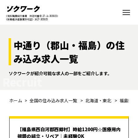
《有料職業紹介事業 許認可番号:27-ユ-303915》
《労働者派遣事業許可証》派27-305035
中通り（郡山・福島）の住
み込み求人一覧
ソクワークが紹介可能な求人の一部をご紹介します。
Recruit
ホーム
全国の住み込み求人一覧
北海道・東北
福島県
【福島県西白河郡西郷村】時給1200円☆医療用内
視鏡の組立・リペア｜未経験OK