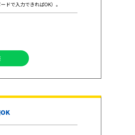
ボードで入力できればOK）。
談
OK