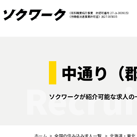
《有料職業紹介事業 許認可番号:27-ユ-303915》
《労働者派遣事業許可証》派27-305035
中通り（
Recrui
ソクワークが紹介可能な求人の
ホーム
全国の住み込み求人一覧
北海道・東北