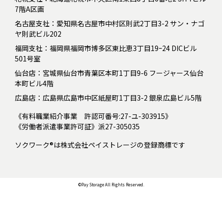
7階A区画
名古屋支社：愛知県名古屋市中村区則武2丁目3-2 サン・ナゴ
ヤ則武ビル202
福岡支社：福岡県福岡市博多区東比恵3丁目19ｰ24 DICビル
501号室
仙台店：宮城県仙台市青葉区本町1丁目9-6 フージャース仙台
本町ビル4階
広島店：広島県広島市中区紙屋町1丁目3-2 銀泉広島ビル5階
《有料職業紹介事業 許認可番号:27-ユ-303915》
《労働者派遣事業許可証》派27-305035
ソクワーク®は株式会社ペイストレージの登録商標です
©Pay Storage All Rights Reserved.