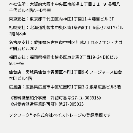
本社住所：大阪府大阪市中央区南船場１丁目１１−９ 長堀八
千代ビル 4階A～D号室
東京支社：東京都千代田区内神田1丁目11-4 藤吉ビル 3F
札幌支社：北海道札幌市中央区南1条西8丁目6番地2 SITYビル
7階A区画
名古屋支社：愛知県名古屋市中村区則武2丁目3-2 サン・ナゴ
ヤ則武ビル202
福岡支社：福岡県福岡市博多区東比恵3丁目19ｰ24 DICビル
501号室
仙台店：宮城県仙台市青葉区本町1丁目9-6 フージャース仙台
本町ビル4階
広島店：広島県広島市中区紙屋町1丁目3-2 銀泉広島ビル5階
《有料職業紹介事業 許認可番号:27-ユ-303915》
《労働者派遣事業許可証》派27-305035
ソクワーク®は株式会社ペイストレージの登録商標です