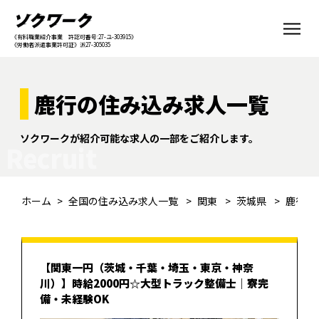
《有料職業紹介事業 許認可番号:27-ユ-303915》
《労働者派遣事業許可証》派27-305035
鹿行の住み込み求人一覧
ソクワークが紹介可能な求人の一部をご紹介します。
Recruit
ホーム
全国の住み込み求人一覧
関東
茨城県
鹿行
【関東一円（茨城・千葉・埼玉・東京・神奈
川）】時給2000円☆大型トラック整備士｜寮完
備・未経験OK