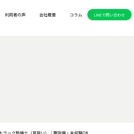
利用者の声
会社概要
コラム
LINEで問い合わせ
型トラック整備士（見習い）｜寮完備・未経験OK