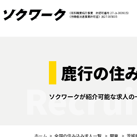
《有料職業紹介事業 許認可番号:27-ユ-303915》
《労働者派遣事業許可証》派27-305035
鹿行の住
Recrui
ソクワークが紹介可能な求人の
ホーム
全国の住み込み求人一覧
関東
茨城