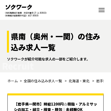
《有料職業紹介事業 許認可番号:27-ユ-303915》
《労働者派遣事業許可証》派27-305035
県南（奥州・一関）の住み
込み求人一覧
ソクワークが紹介可能な求人の一部をご紹介します。
Recruit
ホーム
全国の住み込み求人一覧
北海道・東北
岩手県
【岩手県一関市】時給1200円☆樹脂・アルミサッ
シの加工・組立・検査・梱包｜未経験OK