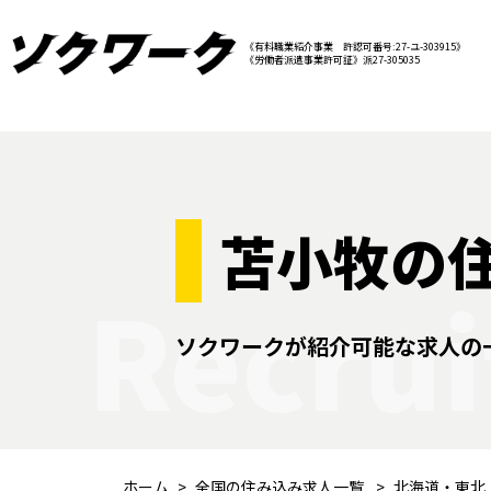
《有料職業紹介事業 許認可番号:27-ユ-303915》
《労働者派遣事業許可証》派27-305035
苫小牧の
Recrui
ソクワークが紹介可能な求人の
ホーム
全国の住み込み求人一覧
北海道・東北