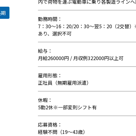
内で荷物を運ぶ電動車に乗り各製造ラインへ
長期
勤務時間：
7：30～16：20/20：30～翌5：20（2
あり、選択不可
給与：
月給260000円 / 月収例322000円以上可
雇用形態：
正社員（無期雇用派遣）
休暇：
5勤2休※一部変則シフト有
応募資格：
経験不問（19〜43歳）