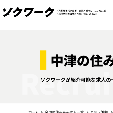
《有料職業紹介事業 許認可番号:27-ユ-303915》
《労働者派遣事業許可証》派27-305035
中津の住
Recrui
ソクワークが紹介可能な求人の
ホーム
全国の住み込み求人一覧
九州・沖縄