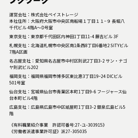
運営会社：株式会社ペイストレージ
本社住所：大阪府大阪市中央区南船場１丁目１１−９ 長堀八
千代ビル 4階A～D号室
東京支社：東京都千代田区内神田1丁目11-4 藤吉ビル 3F
札幌支社：北海道札幌市中央区南1条西8丁目6番地2 SITYビル
7階A区画
名古屋支社：愛知県名古屋市中村区則武2丁目3-2 サン・ナゴ
ヤ則武ビル202
福岡支社：福岡県福岡市博多区東比恵3丁目19ｰ24 DICビル
501号室
仙台支社：宮城県仙台市青葉区本町1丁目9-6 フージャース仙
台本町ビル4階
広島支社：広島県広島市中区紙屋町1丁目3-2 銀泉広島ビル5
階
《有料職業紹介事業 許認可番号:27-ユ-303915》
《労働者派遣事業許可証》派27-305035