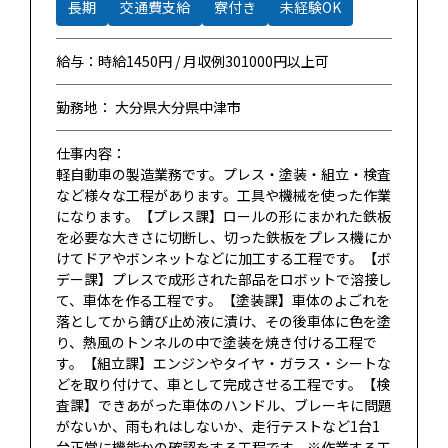
長期
交通費支給
寮付き
未経験OK
給与：時給1450円 / 月収例301000円以上可
勤務地： 大分県大分県中津市
仕事内容：
軽自動車の製造業務です。プレス・塗装・組立・検査
など様々な工程があります。工具や機械を使った作業
になります。【プレス課】ロールの形にまかれた鉄板
を必要な大きさに切断し、切った鉄板をプレス機にか
けてドアやボンネットなどに加工する工程です。【ボ
デー課】プレスで成形された部品をロボットで溶接し
て、車体を作る工程です。【塗装課】車体のよごれを
落としてから錆び止め液に漬け、その後車体に色を塗
り、熱風のトンネルの中で塗装を焼き付ける工程で
す。【組立課】エンジンやタイヤ・ガラス・シートな
どを取り付けて、車として完成させる工程です。【検
査課】できあがった車体のハンドル、ブレーキに問題
がないか、雨もれはしないか、走行テストなど1台1
台正常に機能かの確認をする工程です。※作業する工