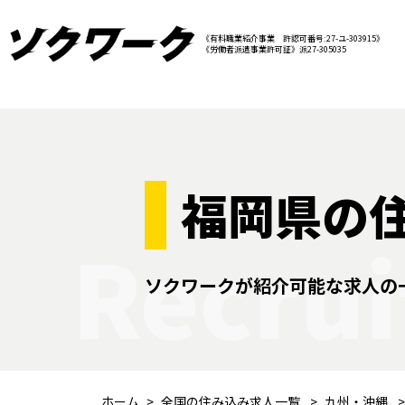
《有料職業紹介事業 許認可番号:27-ユ-303915》
《労働者派遣事業許可証》派27-305035
福岡県の
Recrui
ソクワークが紹介可能な求人の
ホーム
全国の住み込み求人一覧
九州・沖縄