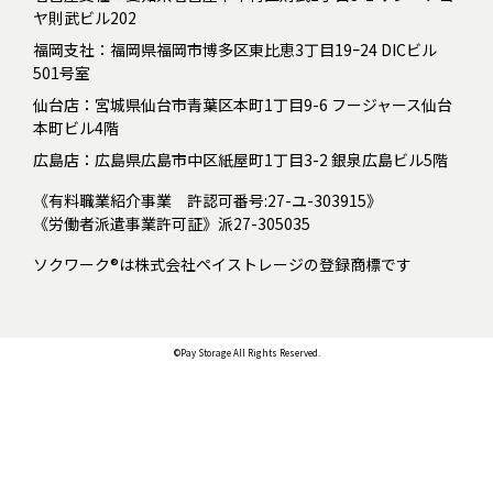
ヤ則武ビル202
福岡支社：福岡県福岡市博多区東比恵3丁目19ｰ24 DICビル
501号室
仙台店：宮城県仙台市青葉区本町1丁目9-6 フージャース仙台
本町ビル4階
広島店：広島県広島市中区紙屋町1丁目3-2 銀泉広島ビル5階
《有料職業紹介事業 許認可番号:27-ユ-303915》
《労働者派遣事業許可証》派27-305035
ソクワーク®は株式会社ペイストレージの登録商標です
©Pay Storage All Rights Reserved.