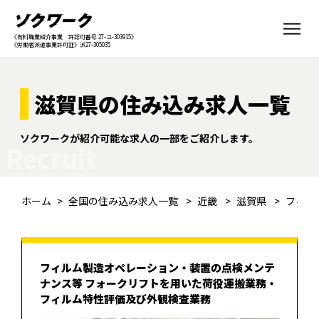
《有料職業紹介事業 許認可番号:27-ユ-303915》
《労働者派遣事業許可証》派27-305035
滋賀県の住み込み求人一覧
ソクワークが紹介可能な求人の一部をご紹介します。
Recruit
ホーム
全国の住み込み求人一覧
近畿
滋賀県
フィル
フィルム製造オペレーション・装置の点検メンテ
ナンス等 フォークリフトを⽤いた荷役運搬業務・
フィルム特性評価及び外観検査業務