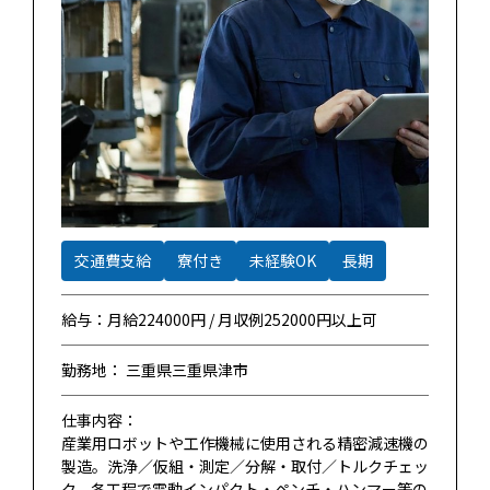
交通費支給
寮付き
未経験OK
長期
給与：月給224000円 / 月収例252000円以上可
勤務地： 三重県三重県津市
仕事内容：
産業用ロボットや工作機械に使用される精密減速機の
製造。洗浄／仮組・測定／分解・取付／トルクチェッ
ク。各工程で電動インパクト・ペンチ・ハンマー等の