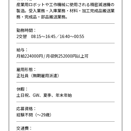
産業用ロボットや工作機械に使用される精密減速機の
製造。受入業務・入庫業務・材料・加工完成品搬送業
務・完成品・部品搬送業務。
勤務時間：
2交替 08:15～16:45／16:40～00:55
給与：
月給224000円 / 月収例252000円以上可
雇用形態：
正社員（無期雇用派遣）
休暇：
土日祝、GW、夏季、年末年始
応募資格：
経験不問（〜29歳）
交通費：