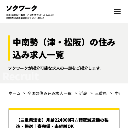
《有料職業紹介事業 許認可番号:27-ユ-303915》
《労働者派遣事業許可証》派27-305035
中南勢（津・松阪）の住み
込み求人一覧
ソクワークが紹介可能な求人の一部をご紹介します。
Recruit
ホーム
全国の住み込み求人一覧
近畿
三重県
中南勢
【三重県津市】月給224000円☆精密減速機の製
造・搬送｜寮完備・未経験OK