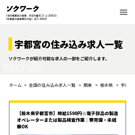
《有料職業紹介事業 許認可番号:27-ユ-303915》
《労働者派遣事業許可証》派27-305035
宇都宮の住み込み求人一覧
ソクワークが紹介可能な求人の一部をご紹介します。
Recruit
ホーム
全国の住み込み求人一覧
関東
栃木県
宇都宮
【栃木県宇都宮市】時給1500円☆電子部品の製造
オペレーターまたは製品検査作業｜寮完備・未経
験OK