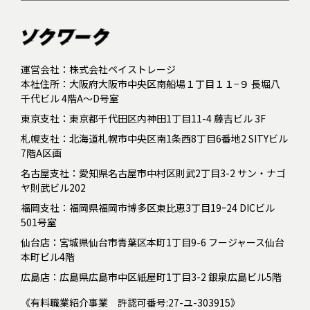
運営会社：株式会社ペイストレージ
本社住所：大阪府大阪市中央区南船場１丁目１１−９ 長堀八
千代ビル 4階A～D号室
東京支社：東京都千代田区内神田1丁目11-4 藤吉ビル 3F
札幌支社：北海道札幌市中央区南1条西8丁目6番地2 SITYビル
7階A区画
名古屋支社：愛知県名古屋市中村区則武2丁目3-2 サン・ナゴ
ヤ則武ビル202
福岡支社：福岡県福岡市博多区東比恵3丁目19ｰ24 DICビル
501号室
仙台店：宮城県仙台市青葉区本町1丁目9-6 フージャース仙台
本町ビル4階
広島店：広島県広島市中区紙屋町1丁目3-2 銀泉広島ビル5階
《有料職業紹介事業 許認可番号:27-ユ-303915》