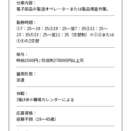
仕事内容：
電子部品の製造オペレーターまたは製品検査作業。
勤務時間：
①7：25～19：35②19：25～翌7：35③11：25～
23：35④23：25～翌11：35（交替制）※①②または
③④の2交替
給与：
時給1500円 / 月収例278000円以上可
雇用形態：
派遣
休暇：
3勤3休※職場カレンダーによる
応募資格：
経験不問（19〜45歳）