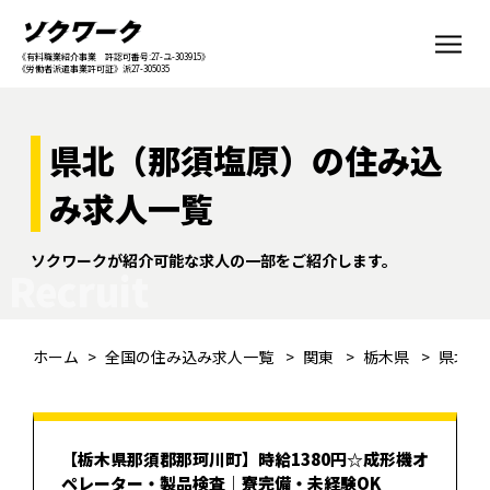
《有料職業紹介事業 許認可番号:27-ユ-303915》
《労働者派遣事業許可証》派27-305035
県北（那須塩原）の住み込
み求人一覧
ソクワークが紹介可能な求人の一部をご紹介します。
Recruit
ホーム
全国の住み込み求人一覧
関東
栃木県
県北（
【栃木県那須郡那珂川町】時給1380円☆成形機オ
ペレーター・製品検査｜寮完備・未経験OK