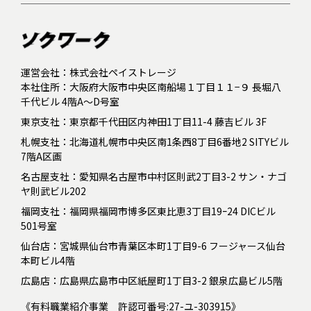
運営会社：株式会社ペイストレージ
本社住所：大阪府大阪市中央区南船場１丁目１１−９ 長堀八
千代ビル 4階A～D号室
東京支社：東京都千代田区内神田1丁目11-4 藤吉ビル 3F
札幌支社：北海道札幌市中央区南1条西8丁目6番地2 SITYビル
7階A区画
名古屋支社：愛知県名古屋市中村区則武2丁目3-2 サン・ナゴ
ヤ則武ビル202
福岡支社：福岡県福岡市博多区東比恵3丁目19ｰ24 DICビル
501号室
仙台店：宮城県仙台市青葉区本町1丁目9-6 フージャース仙台
本町ビル4階
広島店：広島県広島市中区紙屋町1丁目3-2 銀泉広島ビル5階
《有料職業紹介事業 許認可番号:27-ユ-303915》