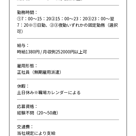
勤務時間：
①7：00～15：20②15：00～23：20③23：00～翌
7：20※①日勤、②③夜勤いずれかの固定勤務（選択
可）
給与：
時給1380円 / 月収例252000円以上可
雇用形態：
正社員（無期雇用派遣）
休暇：
土日休み※職場カレンダーによる
応募資格：
経験不問（20〜50歳）
交通費：
当社規定により支給