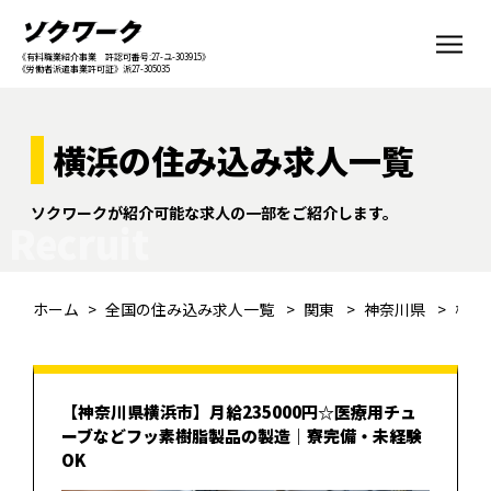
《有料職業紹介事業 許認可番号:27-ユ-303915》
《労働者派遣事業許可証》派27-305035
横浜の住み込み求人一覧
ソクワークが紹介可能な求人の一部をご紹介します。
Recruit
ホーム
全国の住み込み求人一覧
関東
神奈川県
横浜
【神奈川県横浜市】月給235000円☆医療用チュ
ーブなどフッ素樹脂製品の製造｜寮完備・未経験
OK