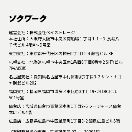
運営会社：株式会社ペイストレージ
本社住所：大阪府大阪市中央区南船場１丁目１１−９ 長堀八
千代ビル 4階A～D号室
東京支社：東京都千代田区内神田1丁目11-4 藤吉ビル 3F
札幌支社：北海道札幌市中央区南1条西8丁目6番地2 SITYビル
7階A区画
名古屋支社：愛知県名古屋市中村区則武2丁目3-2 サン・ナゴ
ヤ則武ビル202
福岡支社：福岡県福岡市博多区東比恵3丁目19ｰ24 DICビル
501号室
仙台店：宮城県仙台市青葉区本町1丁目9-6 フージャース仙台
本町ビル4階
広島店：広島県広島市中区紙屋町1丁目3-2 銀泉広島ビル5階
《有料職業紹介事業 許認可番号:27-ユ-303915》