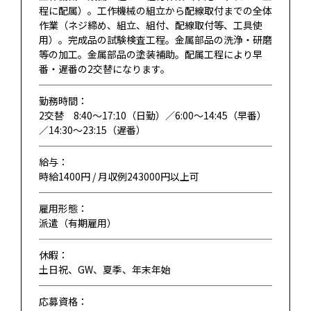
程に配属）。工作機械の組立から配線取付までの全体
作業（ネジ締め、組立、組付、配線取付等、工具使
用）。完成品の試験検査工程。金属部品の洗浄・研磨
等の加工。金属部品の塗装補助。配属工程により早
番・遅番の2交替になります。
勤務時間：
2交替 8:40～17:10（日勤）／6:00～14:45（早番）
／14:30～23:15（遅番）
給与：
時給1400円 / 月収例243000円以上可
雇用形態：
派遣（有期雇用）
休暇：
土日祝、GW、夏季、年末年始
応募資格：