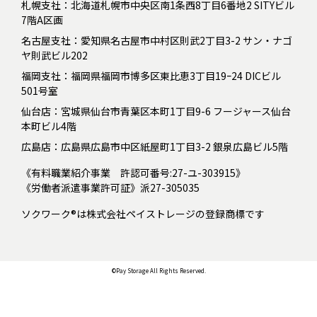
札幌支社：北海道札幌市中央区南1条西8丁目6番地2 SITYビル
7階A区画
名古屋支社：愛知県名古屋市中村区則武2丁目3-2 サン・ナゴ
ヤ則武ビル202
福岡支社：福岡県福岡市博多区東比恵3丁目19ｰ24 DICビル
501号室
仙台店：宮城県仙台市青葉区本町1丁目9-6 フージャース仙台
本町ビル4階
広島店：広島県広島市中区紙屋町1丁目3-2 銀泉広島ビル5階
《有料職業紹介事業 許認可番号:27-ユ-303915》
《労働者派遣事業許可証》派27-305035
ソクワーク®は株式会社ペイストレージの登録商標です
©Pay Storage All Rights Reserved.