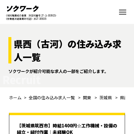
《有料職業紹介事業 許認可番号:27-ユ-303915》
《労働者派遣事業許可証》派27-305035
県西（古河）の住み込み求
人一覧
ソクワークが紹介可能な求人の一部をご紹介します。
Recruit
ホーム
全国の住み込み求人一覧
関東
茨城県
県西（
【茨城県筑西市】時給1400円☆工作機械・設備の
組立・組付作業｜未経験OK