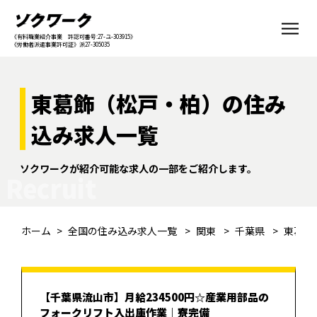
《有料職業紹介事業 許認可番号:27-ユ-303915》
《労働者派遣事業許可証》派27-305035
東葛飾（松戸・柏）の住み
込み求人一覧
ソクワークが紹介可能な求人の一部をご紹介します。
Recruit
ホーム
全国の住み込み求人一覧
関東
千葉県
東葛飾
【千葉県流山市】月給234500円☆産業用部品の
フォークリフト入出庫作業｜寮完備