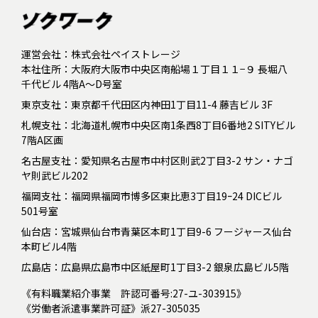
運営会社：株式会社ペイストレージ
本社住所：大阪府大阪市中央区南船場１丁目１１−９ 長堀八
千代ビル 4階A～D号室
東京支社：東京都千代田区内神田1丁目11-4 藤吉ビル 3F
札幌支社：北海道札幌市中央区南1条西8丁目6番地2 SITYビル
7階A区画
名古屋支社：愛知県名古屋市中村区則武2丁目3-2 サン・ナゴ
ヤ則武ビル202
福岡支社：福岡県福岡市博多区東比恵3丁目19ｰ24 DICビル
501号室
仙台店：宮城県仙台市青葉区本町1丁目9-6 フージャース仙台
本町ビル4階
広島店：広島県広島市中区紙屋町1丁目3-2 銀泉広島ビル5階
《有料職業紹介事業 許認可番号:27-ユ-303915》
《労働者派遣事業許可証》派27-305035