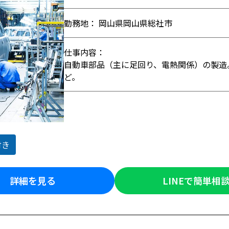
勤務地： 岡山県岡山県総社市
仕事内容：
自動車部品（主に足回り、電熱関係）の製造
ど。
付き
詳細を見る
LINEで簡単相