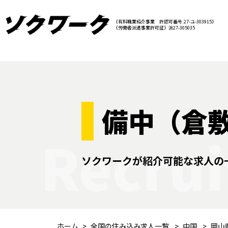
《有料職業紹介事業 許認可番号:27-ユ-303915》
《労働者派遣事業許可証》派27-305035
備中（倉
Recrui
ソクワークが紹介可能な求人の
ホーム
全国の住み込み求人一覧
中国
岡山