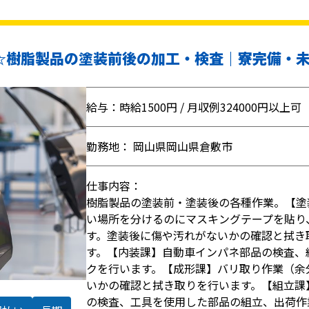
円☆樹脂製品の塗装前後の加工・検査｜寮完備・未
給与：時給1500円 / 月収例324000円以上可
勤務地： 岡山県岡山県倉敷市
仕事内容：
樹脂製品の塗装前・塗装後の各種作業。【塗
い場所を分けるのにマスキングテープを貼り
す。塗装後に傷や汚れがないかの確認と拭き
す。【内装課】自動車インパネ部品の検査、
クを行います。【成形課】バリ取り作業（余
いかの確認と拭き取りを行います。【組立課
の検査、工具を使用した部品の組立、出荷作