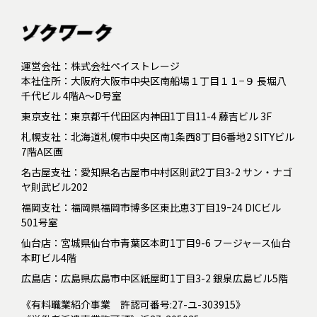
運営会社：株式会社ペイストレージ
本社住所：大阪府大阪市中央区南船場１丁目１１−９ 長堀八
千代ビル 4階A～D号室
東京支社：東京都千代田区内神田1丁目11-4 藤吉ビル 3F
札幌支社：北海道札幌市中央区南1条西8丁目6番地2 SITYビル
7階A区画
名古屋支社：愛知県名古屋市中村区則武2丁目3-2 サン・ナゴ
ヤ則武ビル202
福岡支社：福岡県福岡市博多区東比恵3丁目19ｰ24 DICビル
501号室
仙台店：宮城県仙台市青葉区本町1丁目9-6 フージャース仙台
本町ビル4階
広島店：広島県広島市中区紙屋町1丁目3-2 銀泉広島ビル5階
《有料職業紹介事業 許認可番号:27-ユ-303915》