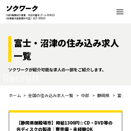
《有料職業紹介事業 許認可番号:27-ユ-303915》
《労働者派遣事業許可証》派27-305035
富士・沼津の住み込み求人
一覧
ソクワークが紹介可能な求人の一部をご紹介します。
Recruit
ホーム
全国の住み込み求人一覧
中部
静岡県
富士・
【静岡県御殿場市】時給1300円☆CD・DVD等の
光ディスクの製造｜寮完備・未経験OK