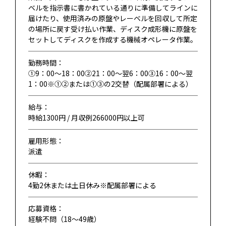
ベルを指示書に書かれている通りに準備してラインに
届けたり、使用済みの原盤やレーベルを回収して所定
の場所に戻す受け払い作業、ディスク成形機に原盤を
セットしてディスクを作成する機械オペレータ作業。
勤務時間：
①9：00～18：00②21：00～翌6：00③16：00～翌
1：00※①②または①③の2交替（配属部署による）
給与：
時給1300円 / 月収例266000円以上可
雇用形態：
派遣
休暇：
4勤2休または土日休み※配属部署による
応募資格：
経験不問（18〜49歳）