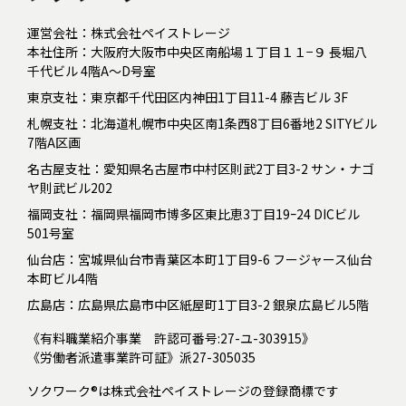
運営会社：株式会社ペイストレージ
本社住所：大阪府大阪市中央区南船場１丁目１１−９ 長堀八
千代ビル 4階A～D号室
東京支社：東京都千代田区内神田1丁目11-4 藤吉ビル 3F
札幌支社：北海道札幌市中央区南1条西8丁目6番地2 SITYビル
7階A区画
名古屋支社：愛知県名古屋市中村区則武2丁目3-2 サン・ナゴ
ヤ則武ビル202
福岡支社：福岡県福岡市博多区東比恵3丁目19ｰ24 DICビル
501号室
仙台店：宮城県仙台市青葉区本町1丁目9-6 フージャース仙台
本町ビル4階
広島店：広島県広島市中区紙屋町1丁目3-2 銀泉広島ビル5階
《有料職業紹介事業 許認可番号:27-ユ-303915》
《労働者派遣事業許可証》派27-305035
ソクワーク®は株式会社ペイストレージの登録商標です