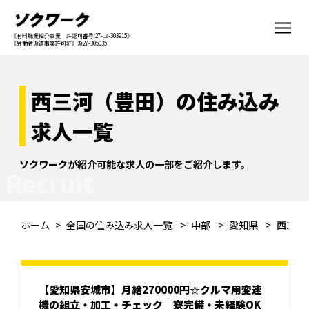
《有料職業紹介事業 許認可番号:27-ユ-303915》
《労働者派遣事業許可証》派27-305035
西三河（豊田）の住み込み
求人一覧
ソクワークが紹介可能な求人の一部をご紹介します。
Recruit
ホーム
全国の住み込み求人一覧
中部
愛知県
西三河
【愛知県安城市】月給270000円☆クルマ用変速
機の組立・加工・チェック｜寮完備・未経験OK