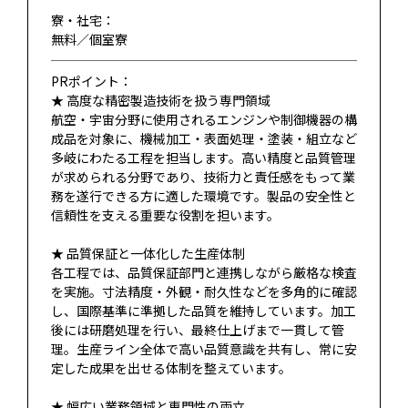
寮・社宅：
無料／個室寮
PRポイント：
★ 高度な精密製造技術を扱う専門領域
航空・宇宙分野に使用されるエンジンや制御機器の構
成品を対象に、機械加工・表面処理・塗装・組立など
多岐にわたる工程を担当します。高い精度と品質管理
が求められる分野であり、技術力と責任感をもって業
務を遂行できる方に適した環境です。製品の安全性と
信頼性を支える重要な役割を担います。
★ 品質保証と一体化した生産体制
各工程では、品質保証部門と連携しながら厳格な検査
を実施。寸法精度・外観・耐久性などを多角的に確認
し、国際基準に準拠した品質を維持しています。加工
後には研磨処理を行い、最終仕上げまで一貫して管
理。生産ライン全体で高い品質意識を共有し、常に安
定した成果を出せる体制を整えています。
★ 幅広い業務領域と専門性の両立