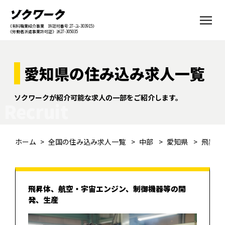
《有料職業紹介事業 許認可番号:27-ユ-303915》
《労働者派遣事業許可証》派27-305035
愛知県の住み込み求人一覧
ソクワークが紹介可能な求人の一部をご紹介します。
Recruit
ホーム
全国の住み込み求人一覧
中部
愛知県
飛昇体
飛昇体、航空・宇宙エンジン、制御機器等の開
発、生産