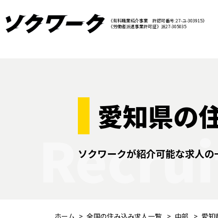
《有料職業紹介事業 許認可番号:27-ユ-303915》
《労働者派遣事業許可証》派27-305035
愛知県の
Recrui
ソクワークが紹介可能な求人の
ホーム
全国の住み込み求人一覧
中部
愛知